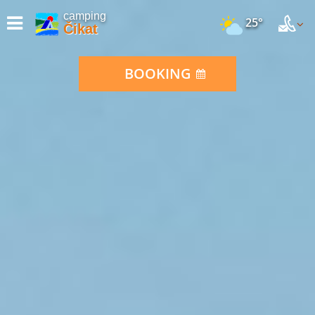
camping
25°
Čikat
BOOKING