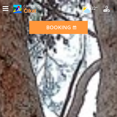
camping
32°
Čikat
BOOKING