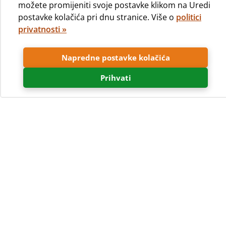
možete promijeniti svoje postavke klikom na Uredi
postavke kolačića pri dnu stranice. Više o
politici
privatnosti »
Kampistima je uređenost i čistoća sanitarija jedan od
Napredne postavke kolačića
najvažnijih čimbenika pri odabiru kamping destinacije.
Prihvati
Visoki standardi uređenosti
sanitarija
Kamp Čikat može se pohvaliti moderno uređenim
sanitarnim objektima. Svake godine teži se uređivanju i
podizanju kvalitete postojećih sanitarija. U posljednjih
nekoliko godina uređena je većina sanitarnih objekata.
Sanitarije zadovoljavaju visoke higijenske uvjete, vrlo su
kvalitetne i čiste. To se očituje u zadovoljstvu gostiju koji
nemaju primjedbi na čistoću i uređenost sanitarija. Prema
rezultatima naše ankete, svake godine bilježimo sve bolje i
bolje rezultate u čistoći i kvaliteti. Vrlo veliku pozornost