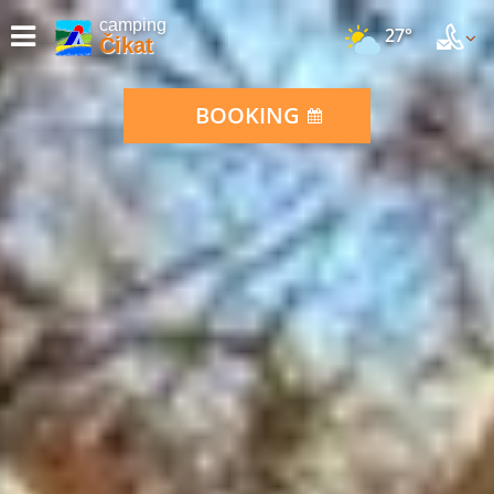
camping
27°
Čikat
BOOKING