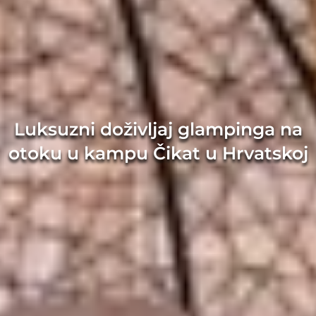
vljaj glampinga na
Luksuzni doži
 Čikat u Hrvatskoj
otoku u kampu