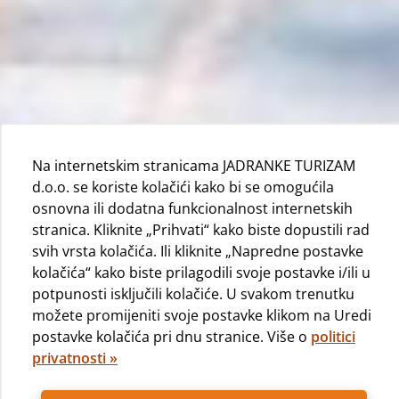
Na internetskim stranicama JADRANKE TURIZAM
d.o.o. se koriste kolačići kako bi se omogućila
osnovna ili dodatna funkcionalnost internetskih
stranica. Kliknite „Prihvati“ kako biste dopustili rad
svih vrsta kolačića. Ili kliknite „Napredne postavke
kolačića“ kako biste prilagodili svoje postavke i/ili u
potpunosti isključili kolačiće. U svakom trenutku
Prednosti hotelske sobe kao i
možete promijeniti svoje postavke klikom na Uredi
odmora na otvorenom
postavke kolačića pri dnu stranice. Više o
politici
privatnosti »
Uživajte u luksuznom glamping odmoru uz more u
našim novoopremljenim glamping šatorima u kampu