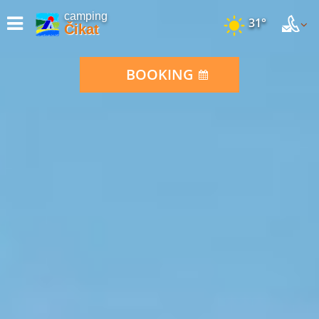
camping
31°
Čikat
BOOKING