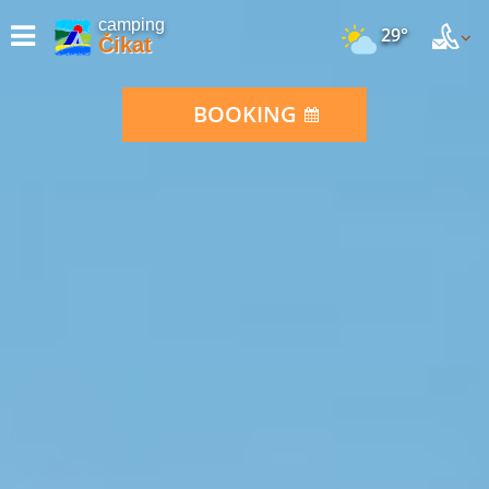
camping
29°
Čikat
BOOKING