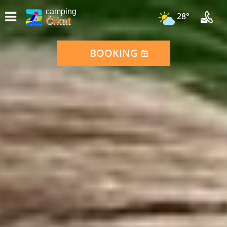
camping
28°
Čikat
BOOKING