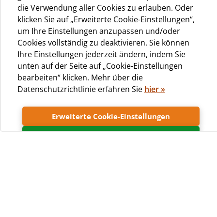
die Verwendung aller Cookies zu erlauben. Oder
klicken Sie auf „Erweiterte Cookie-Einstellungen“,
Der Aquapark Čikat, der sich über 6300 m2 erstreckt und
um Ihre Einstellungen anzupassen und/oder
über 2400 m2 Poolbereich und Wasserattraktionen mit
Cookies vollständig zu deaktivieren. Sie können
Meerwasser bietet, hat seine Tür im Juli 2015 eröffnet.
Ihre Einstellungen jederzeit ändern, indem Sie
unten auf der Seite auf „Cookie-Einstellungen
Er liegt mitten in einem Kieferwald auf dem Campingplatz
bearbeiten“ klicken. Mehr über die
Čikat und ist der erste Aquapark auf einer kroatischen
Datenschutzrichtlinie erfahren Sie
hier
»
Insel. Ein perfekter Ort für den Spaß der ganzen Familie.
Erweiterte Cookie-Einstellungen
ÖFFNUNGSZEITEN: 10 - 20
Akzeptieren
* Um die Sicherheit der Gäste gewährleisten zu können,
behält sich das Management das Recht vor, den Aquapark
im Falle von schlechten Wetterbedingungen
vorübergehend zu schließen.