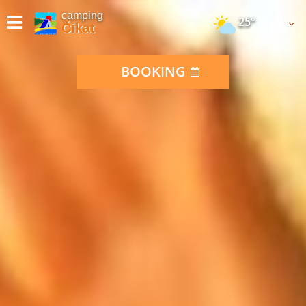
camping
25°
Čikat
BOOKING