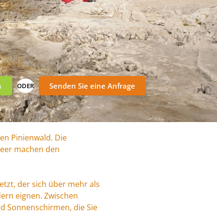
n
Senden Sie eine Anfrage
ODER
ten Pinienwald. Die
 Meer machen den
tzt, der sich über mehr als
dern eignen. Zwischen
und Sonnenschirmen, die Sie