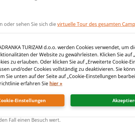
en oder sehen Sie sich die
virtuelle Tour des gesamten Camp
at - die besten Wassersportarten
JADRANKA TURIZAM d.o.o. werden Cookies verwendet, um d
ktionalitäten der Website zu gewährleisten. Klicken Sie auf 
 fünfhundert Meter von der Rezeption des Camps entfernt, 
ies zu erlauben. Oder klicken Sie auf „Erweiterte Cookie-Ei
n Kinder. Während Sie im Sand spielen, können Sie sie von 
sen und/oder Cookies vollständig zu deaktivieren. Sie könn
 Bucht enthält auch zahlreiche Sport- und andere Einrichtu
em Sie unten auf der Seite auf „Cookie-Einstellungen bearbei
ischtennis, SUP-Brettverleih, Windsurfen und Tauchkurse.
ichtlinie erfahren Sie
hier
»
Fels-, Kiesel- und modernisierten Stränden auf Lošinj, aber
Cookie-Einstellungen
Akzeptier
 für andere Strände, die wir auf der Insel Lošinj und der Ins
den Fall einen Besuch wert.