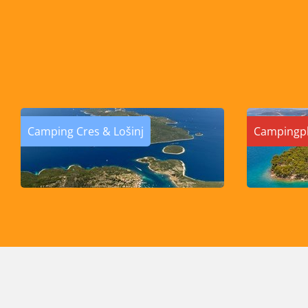
Camping Cres & Lošinj
Campingpl