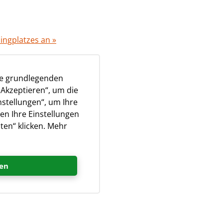
ingplatzes an »
ie grundlegenden
„Akzeptieren“, um die
befindet sich ein
nstellungen“, um Ihre
der Bar direkt über dem
en Ihre Einstellungen
ngen: Bootsverleih, Kajak-
ten“ klicken. Mehr
 auch auf kleineren
en
el Cres empfehlen. Einige