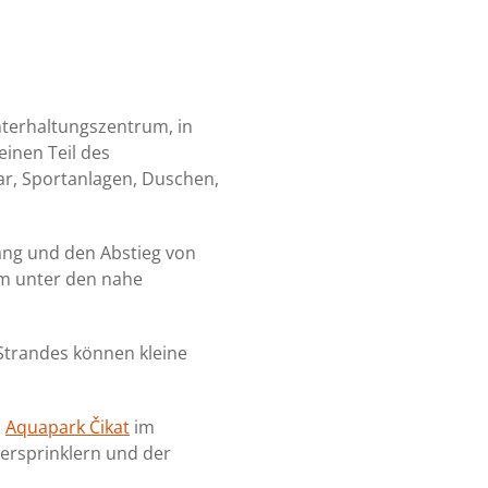
nterhaltungszentrum, in
einen Teil des
ar, Sportanlagen, Duschen,
ugang und den Abstieg von
m unter den nahe
 Strandes können kleine
n
Aquapark Čikat
im
ersprinklern und der