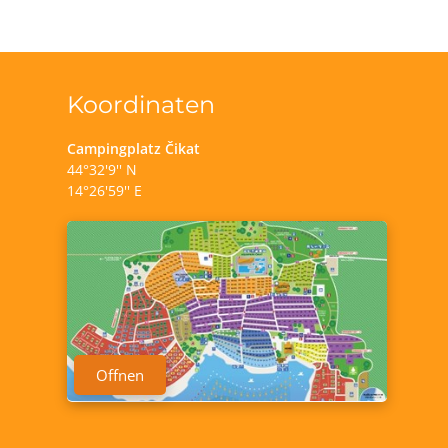
Koordinaten
Campingplatz Čikat
44°32'9'' N
14°26'59'' E
Offnen