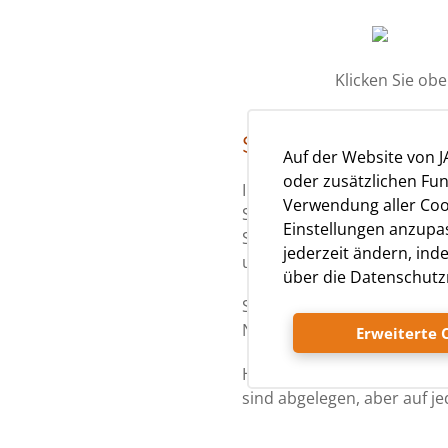
Klicken Sie ob
Sportzentrum Čik
Auf der Website von 
oder zusätzlichen Fun
In der benachbarten Bucht,
Verwendung aller Cook
Sandstrand für die jüngste
Einstellungen anzupas
Strand aus beobachten. Die
jederzeit ändern, ind
und Tretboote, Minigolf, T
über die Datenschutzr
Sie können zwischen Sand-, 
Nachbarinseln wählen.
Erweiterte 
Hier sind einige Vorschläge
sind abgelegen, aber auf je