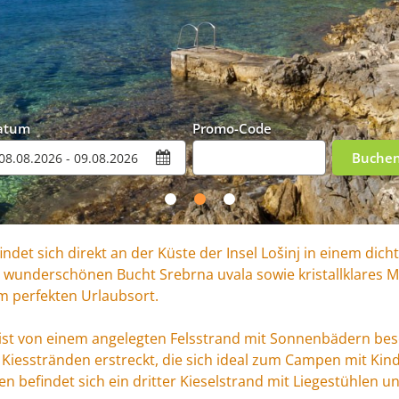
atum
Promo-Code
Buche
ndet sich direkt an der Küste der Insel Lošinj in einem dich
 wunderschönen Bucht Srebrna uvala sowie kristallklares
m perfekten Urlaubsort.
ist von einem angelegten Felsstrand mit Sonnenbädern bese
 Kiesstränden erstreckt, die sich ideal zum Campen mit Kin
en befindet sich ein dritter Kieselstrand mit Liegestühlen 