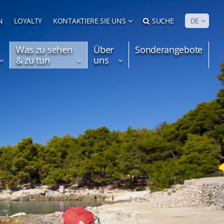
N
LOYALTY
KONTAKTIERE SIE UNS
SUCHE
DE
Was zu sehen
Über
Sonderangebote
& zu tun
uns