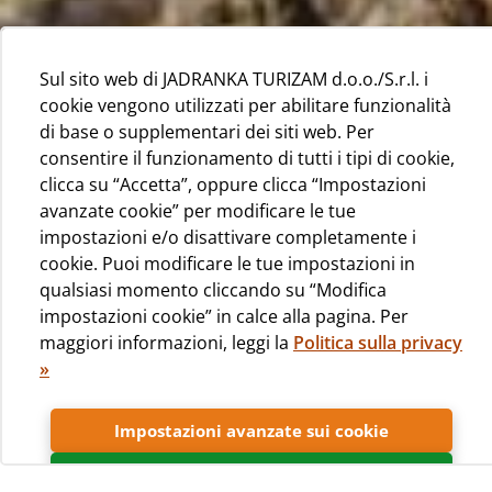
Sul sito web di JADRANKA TURIZAM d.o.o./S.r.l. i
cookie vengono utilizzati per abilitare funzionalità
di base o supplementari dei siti web. Per
consentire il funzionamento di tutti i tipi di cookie,
clicca su “Accetta”, oppure clicca “Impostazioni
avanzate cookie” per modificare le tue
impostazioni e/o disattivare completamente i
cookie. Puoi modificare le tue impostazioni in
qualsiasi momento cliccando su “Modifica
impostazioni cookie” in calce alla pagina. Per
maggiori informazioni, leggi la
Politica sulla privacy
»
Il campeggio Čikat, affacciato alla costa dell’isola di
Lussino, è immerso in una fitta pineta. Questa
combinazione che mette insieme il verde della pineta ed
Impostazioni avanzate sui cookie
i meravigliosi colori di cala Srebrna e del suo mare
Accetta
limpido e cristallino fa del campeggio Čikat il luogo