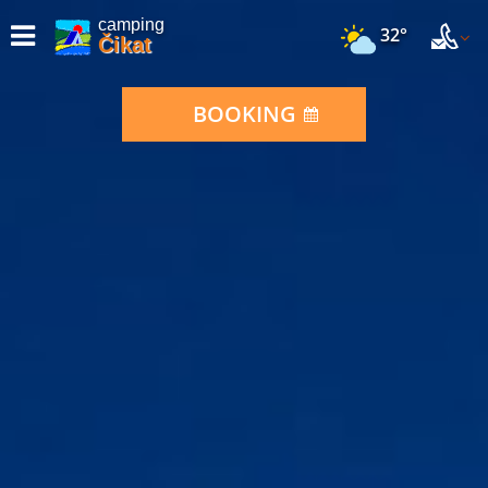
camping
32°
Čikat
BOOKING