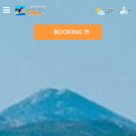
camping
27°
Čikat
BOOKING