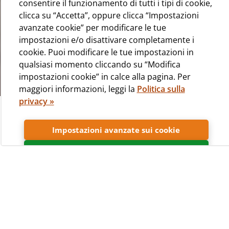
consentire il funzionamento di tutti i tipi di cookie,
clicca su “Accetta”, oppure clicca “Impostazioni
avanzate cookie” per modificare le tue
impostazioni e/o disattivare completamente i
cookie. Puoi modificare le tue impostazioni in
qualsiasi momento cliccando su “Modifica
impostazioni cookie” in calce alla pagina. Per
maggiori informazioni, leggi la
Politica sulla
privacy »
Il campeggio ideale per le
vacanze di tutta la famiglia
Impostazioni avanzate sui cookie
Accetta
Il campeggio Čikat è ubicato nella pittoresca baia di
Čikat, attorniata da una fitta pineta. È a due passi dalla
città di Lussinpiccolo, la maggiore città delle isole
croate. Durante il soggiorno nel campeggio, andando
in bici o passeggiando per le tante passeggiate