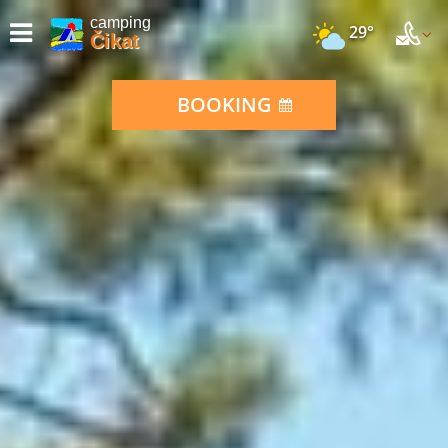
camping
29°
Čikat
BOOKING