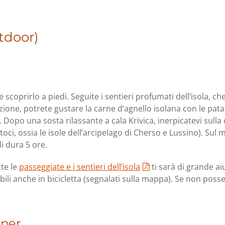
utdoor)
 scoprirlo a piedi. Seguite i sentieri profumati dell’isola, ch
one, potrete gustare la carne d’agnello isolana con le patate
Dopo una sosta rilassante a cala Krivica, inerpicatevi sulla 
toci, ossia le isole dell’arcipelago di Cherso e Lussino). Sul
edi dura 5 ore.
tte le
passeggiate e i sentieri dell’isola
ti sarà di grande ai
bili anche in bicicletta (segnalati sulla mappa). Se non pos
er...