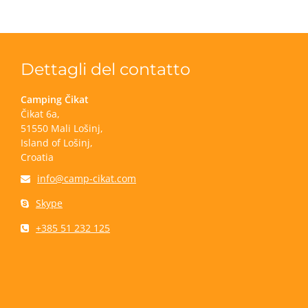
Dettagli del contatto
Camping Čikat
Čikat 6a,
51550 Mali Lošinj,
Island of Lošinj,
Croatia
info@camp-cikat.com
Skype
+385 51 232 125