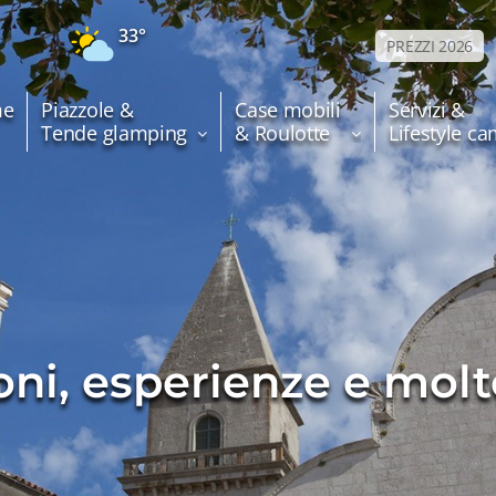
33°
PREZZI 2026
e
Piazzole &
Case mobili
Servizi &
Tende glamping
& Roulotte
Lifestyle c
ni, esperienze e molto