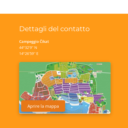
Dettagli del contatto
Campeggio Čikat
44°32'9'' N
14°26'59'' E
Aprire la mappa