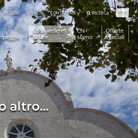
NOTIZIE
LOYALTY
CONTATTACI
RICERCA
IT
Cosa vedere
Chi
Offerte
ampeggio
& fare
siamo
speciali
 altro...