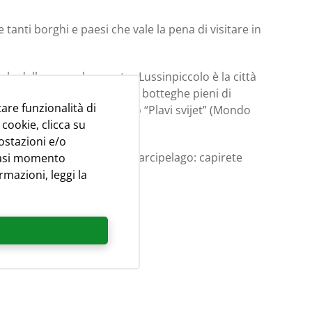
anti borghi e paesi che vale la pena di visitare in
ola della seconda, mentre Lussinpiccolo è la città
npiccolo, scoprirai negozi e botteghe pieni di
tare funzionalità di
ida. Visita anche l’Istituto “Plavi svijet” (Mondo
 cookie, clicca su
 e Lussino…
ostazioni e/o
rescono esclusivamente sull’arcipelago: capirete
siasi momento
rmazioni, leggi la