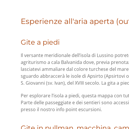
Esperienze all'aria aperta (o
Gite a piedi
Il versante meridionale dell’isola di Lussino potrete
agriturismo a cala Balvanida dove, previa prenotazi
lasciatevi ammaliare dal colore turchese del mare. 
sguardo abbraccerà le isole di Apsirto (Apsirtovi o
S. Giovanni (sv. Ivan), del XVIII secolo. La gita a pi
Per esplorare l’isola a piedi, questa mappa con tu
Parte delle passeggiate e dei sentieri sono accessi
presso il nostro info point escursioni.
Gite in pullman, macchina, camp