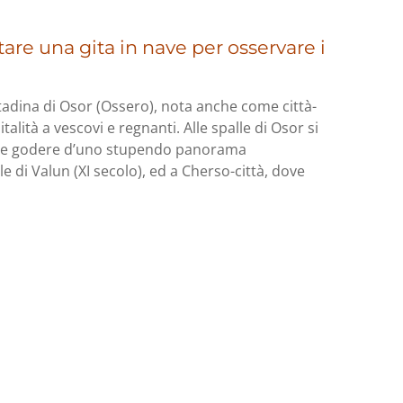
are una gita in nave per osservare i
ittadina di Osor (Ossero), nota anche come città-
lità a vescovi e regnanti. Alle spalle di Osor si
otrete godere d’uno stupendo panorama
le di Valun (XI secolo), ed a Cherso-città, dove