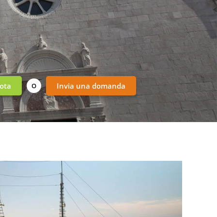
ota
Invia una domanda
O