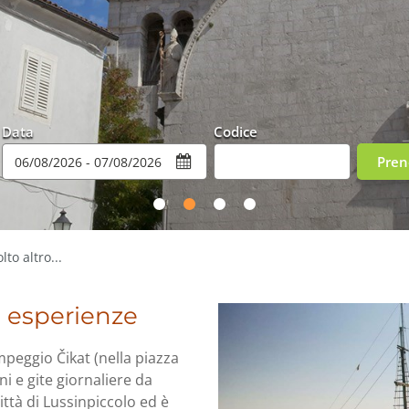
Data
Codice
d'accesso
Pren
to altro...
e esperienze
mpeggio Čikat (nella piazza
i e gite giornaliere da
ittà di Lussinpiccolo ed è