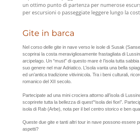
un ottimo punto di partenza per numerose escurs
per escursioni o passeggiate leggere lungo la cos
Gite in barca
Nel corso delle gite in nave verso le isole di Susak (Sans
scoprirai la costa meravigliosamente frastagliata di Lussino
arcipelago. Un “must” di questo mare è l’isola tutta sabbi
suo genere nel mar Adriatico. L’isola vanta una bella spia
ed un’antica tradizione vitivinicola. Tra i beni culturali, ric
romanico del XII secolo.
Partecipate ad una mini crociera attorno all’isola di Lussino.
scoprirete tutta la bellezza di quest’“isola dei fiori”. Partec
isola di Rab (Arbe), nota per il bel centro storico e ben qua
Queste due gite e tanti altri tour in nave possono essere pr
aspetti?