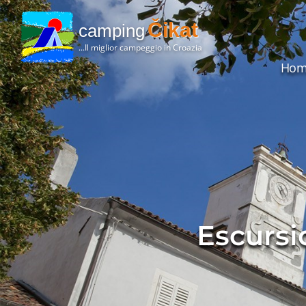
Čikat
camping
...Il miglior campeggio in Croazia
Hom
Escursio