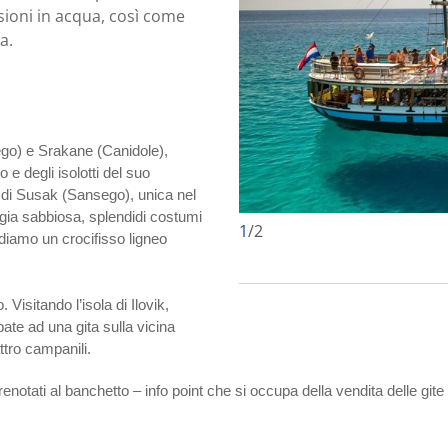
ioni in acqua, così come
ta.
ego) e Srakane (Canidole),
 e degli isolotti del suo
a di Susak (Sansego), unica nel
ggia sabbiosa, splendidi costumi
1
/
2
ordiamo un crocifisso ligneo
 Visitando l’isola di Ilovik,
ipate ad una gita sulla vicina
ttro campanili.
enotati al banchetto – info point che si occupa della vendita delle git