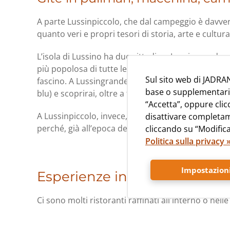
A parte Lussinpiccolo, che dal campeggio è davvero
quanto veri e propri tesori di storia, arte e cultur
L’isola di Lussino ha due cittadine: Lussingrande 
più popolosa di tutte le città insulari croate. Pas
Sul sito web di JADRAN
fascino. A Lussingrande ti consigliamo di visitare l
base o supplementari de
blu) e scoprirai, oltre a tante altre curiosità, il 
“Accetta”, oppure cli
A Lussinpiccolo, invece, vi invitiamo a visitare il
disattivare completam
perché, già all’epoca della monarchia austroungarica
cliccando su “Modifica
Politica sulla privacy 
Impostazioni
Esperienze indoor
Ci sono molti ristoranti raffinati all'interno o nel