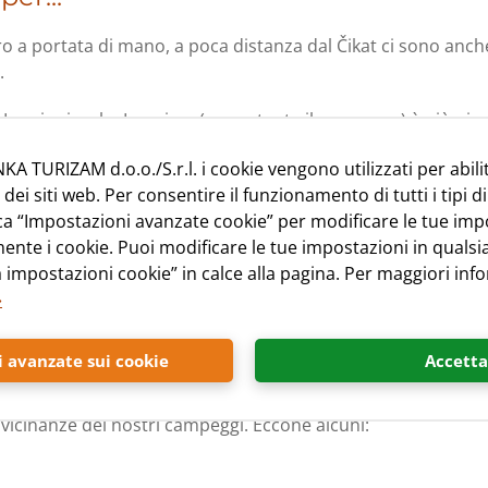
 a portata di mano, a poca distanza dal Čikat ci sono anche t
a.
e Lussinpiccolo. La prima (nonostante il suo nome) è più picc
seggiando per le viuzze e le piazzette di Lussingrande e Lussi
KA TURIZAM d.o.o./S.r.l. i cookie vengono utilizzati per abili
a Torre e la galleria d’arte, meglio se accompagnato da una gu
i siti web. Per consentire il funzionamento di tutti i tipi di
mondo dei delfini tursiopi che popolano l’arcipelago di Cherso
cca “Impostazioni avanzate cookie” per modificare le tue imp
 Giardino profumato e le sue tantissime specie vegetali che c
ente i cookie. Puoi modificare le tue impostazioni in qual
, i visitatori dell’isola di Lussino fossero già tanti.
 impostazioni cookie” in calce alla pagina. Per maggiori info
»
 avanzate sui cookie
Accetta
le vicinanze dei nostri campeggi. Eccone alcuni: