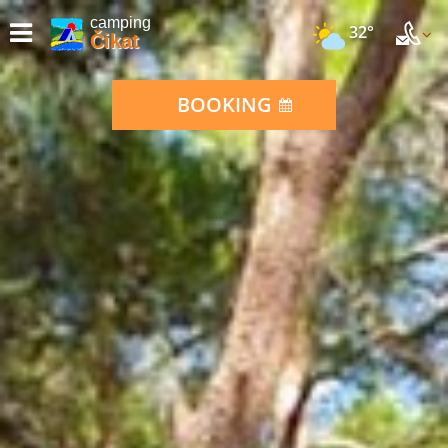
camping
32°
Čikat
BOOKING