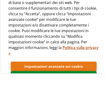
di base o supplementari dei siti web. Per
consentire il funzionamento di tutti i tipi di cookie,
clicca su “Accetta”, oppure clicca “Impostazioni
avanzate cookie” per modificare le tue
impostazioni e/o disattivare completamente i
cookie. Puoi modificare le tue impostazioni in
qualsiasi momento cliccando su “Modifica
impostazioni cookie” in calce alla pagina. Per
maggiori informazioni, leggi la
Politica sulla privacy
»
Arrivare e scegliere
Impostazioni avanzate sui cookie
Nella zona per il campeggio nell’area non parcellizzata, gli
ospiti, normalmente assistiti dal personale del campeggio
Accetta
talvolta anche da soli, potranno scegliere liberamente la
piazzola più adatta in cui sistemare il loro caravan o
camper o su cui montare la loro tenda. Saranno loro a
decidere se campeggiare al centro degli avvenimenti, ossi
a due passi da ogni servizio della struttura, oppure un po’