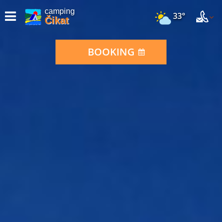
camping
33°
Čikat
BOOKING