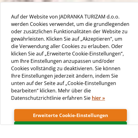
Auf der Website von JADRANKA TURIZAM d.o.o.
werden Cookies verwendet, um die grundlegenden
oder zusätzlichen Funktionalitäten der Website zu
gewährleisten. Klicken Sie auf „Akzeptieren“, um
die Verwendung aller Cookies zu erlauben. Oder
klicken Sie auf „Erweiterte Cookie-Einstellungen“,
um Ihre Einstellungen anzupassen und/oder
Cookies vollständig zu deaktivieren. Sie können
Ihre Einstellungen jederzeit ändern, indem Sie
unten auf der Seite auf „Cookie-Einstellungen
bearbeiten“ klicken. Mehr über die
"Mein Sohn wird diese Woche 10. Mit 6 Monaten hatte 
Datenschutzrichtlinie erfahren Sie
hier
»
zweimal Bronchitis. Er hatte Atemprobleme und sein
Arzt traf die Entscheidung, ihn ins Krankenhaus
einzuweisen. Weitere Untersuchungen stellten
Erweiterte Cookie-Einstellungen
ernsthafte Nahrungsmittelallergien fest. Wir wechselte
Akzeptieren
zu einer anspruchsvollen Ernährung und mein Sohn
nahm noch Flixotid und Ventolin dazu. Immer wenn er