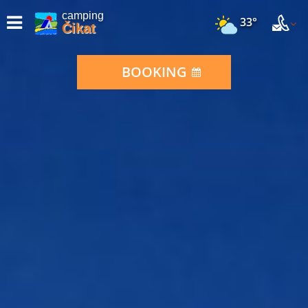
camping
33°
Čikat
BOOKING