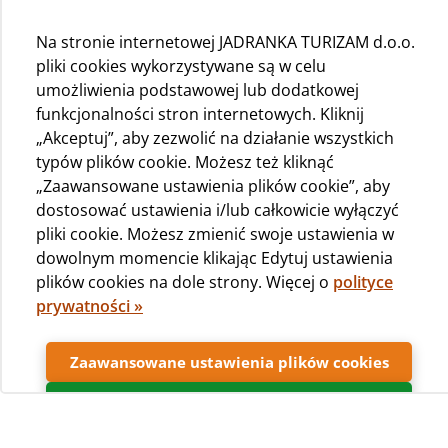
Na stronie internetowej JADRANKA TURIZAM d.o.o.
pliki cookies wykorzystywane są w celu
umożliwienia podstawowej lub dodatkowej
funkcjonalności stron internetowych. Kliknij
„Akceptuj”, aby zezwolić na działanie wszystkich
typów plików cookie. Możesz też kliknąć
„Zaawansowane ustawienia plików cookie”, aby
dostosować ustawienia i/lub całkowicie wyłączyć
pliki cookie. Możesz zmienić swoje ustawienia w
dowolnym momencie klikając Edytuj ustawienia
plików cookies na dole strony. Więcej o
polityce
prywatności »
Przeczytaj więcej o
doświadczeniach naszych gości z
Zaawansowane ustawienia plików cookies
klimatem wyspy Lošinj i jak to
Akceptuj
pomogło im w oddychaniu