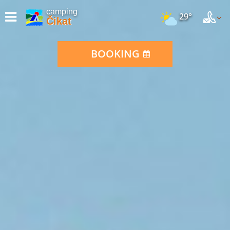
camping
29°
Čikat
BOOKING