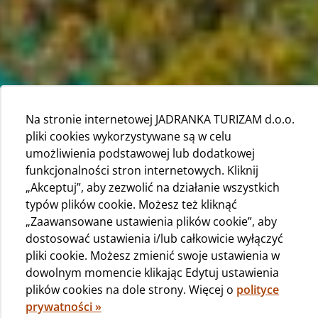
Na stronie internetowej JADRANKA TURIZAM d.o.o.
pliki cookies wykorzystywane są w celu
umożliwienia podstawowej lub dodatkowej
funkcjonalności stron internetowych. Kliknij
„Akceptuj”, aby zezwolić na działanie wszystkich
typów plików cookie. Możesz też kliknąć
„Zaawansowane ustawienia plików cookie”, aby
dostosować ustawienia i/lub całkowicie wyłączyć
pliki cookie. Możesz zmienić swoje ustawienia w
dowolnym momencie klikając Edytuj ustawienia
Aby, nasi Goście mogli spędzić najlepsze wakacje
plików cookies na dole strony. Więcej o
polityce
podczas pobytu w kempingu Čikat, mamy kilka “zasad
prywatności »
domu”, które uprzejmnie prosimy wszytkich o