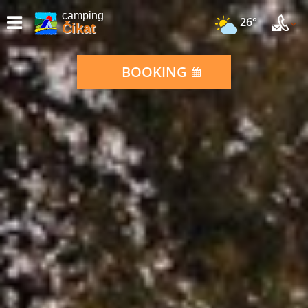
camping
26°
Čikat
BOOKING