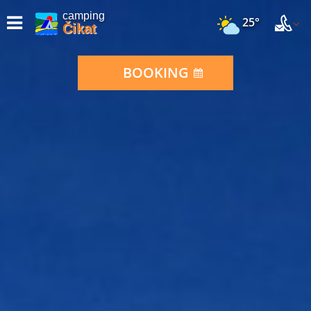
camping
25°
Čikat
BOOKING