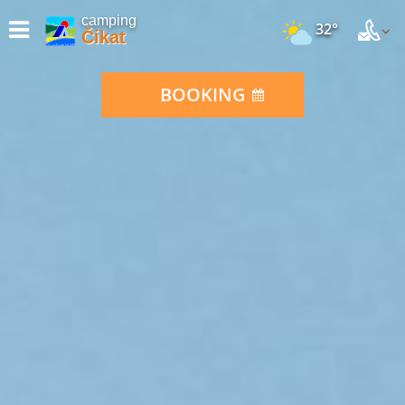
camping
32°
Čikat
BOOKING