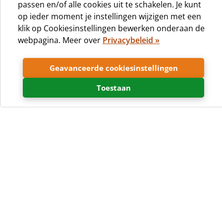
passen en/of alle cookies uit te schakelen. Je kunt
op ieder moment je instellingen wijzigen met een
klik op Cookiesinstellingen bewerken onderaan de
webpagina. Meer over
Privacybeleid »
Onze focus ligt in de kampeer-dienstverlening voor
Geavanceerde cookiesinstellingen
gezinnen met kinderen. Camping Čikat is de grootste
camping op de eilanden Cres en Lošinj.
Toestaan
Onze geschiedenis & locatie
Natuur,
De camping is
opgericht door
ontspanning, rust,
Jadranka d.d., en is
genezing
vandaag in
eigendom en
beheer van het bedrijf Jadranka turizam d.o.o. Čikat ligt op
het eiland Lošinj, op ongeveer 2 km van het centrum van
het stadje Mali Lošinj. De camping is bijna in zijn geheel