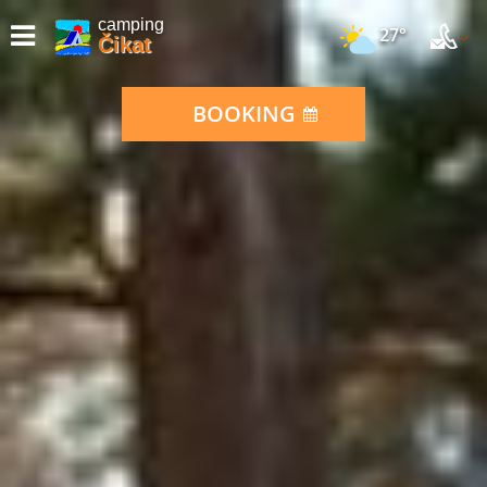
camping
27°
Čikat
BOOKING