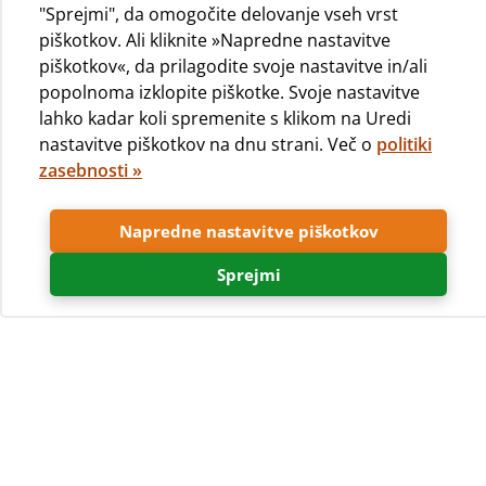
"Sprejmi", da omogočite delovanje vseh vrst
piškotkov. Ali kliknite »Napredne nastavitve
piškotkov«, da prilagodite svoje nastavitve in/ali
popolnoma izklopite piškotke. Svoje nastavitve
lahko kadar koli spremenite s klikom na Uredi
Kamp Čikat na otoku Lošinju, znan kot inovator na
nastavitve piškotkov na dnu strani. Več o
politiki
področju ponujanja storitev kamperskih namestitev in
zasebnosti »
drugih kamperskih vsebin, prilagojenih otrokom, je prvi
kamp na Hrvaškem in eden od številnih v Evropi, ki
Napredne nastavitve piškotkov
ponuja prvorazredne objekte in druge vsebine za
kampiranje z otroki, s čimer Vam omogoča, da skupaj
Sprejmi
preživite pester dopust v kampu in uživate z vsemi
družinskimi člani.
Naša želja je Vam in Vašim
otrokom zagotoviti zabaven in
pester dopust v kampu
Objekti in vsebine kampa Čikat so prilagojeni otrokom: