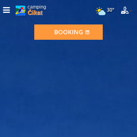
camping
30°
Čikat
BOOKING