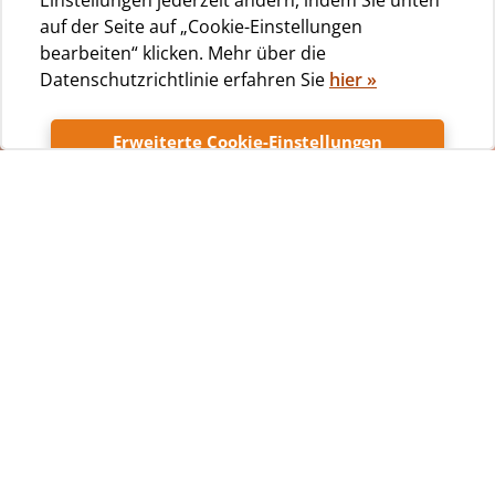
Einstellungen jederzeit ändern, indem Sie unten
auf der Seite auf „Cookie-Einstellungen
bearbeiten“ klicken. Mehr über die
Datenschutzrichtlinie erfahren Sie
hier
»
Erweiterte Cookie-Einstellungen
Sanitäranlagen
Akzeptieren
Summe 24 Photo
Neu renovierte sanitäre
Moderne sanitäre
Anlage umgeben von
Einrichtung umgeben von
Bäumen
Bäumen und Steinwegen