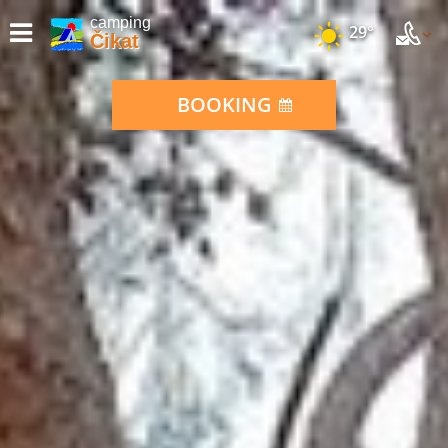
camping
29°
Čikat
BOOKING