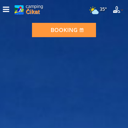
camping
35°
Čikat
BOOKING